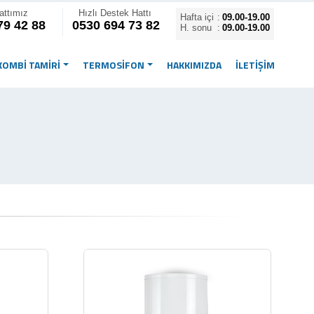
attımız
Hızlı Destek Hattı
Hafta içi
:
09.00-19.00
79 42 88
0530 694 73 82
H. sonu
:
09.00-19.00
KOMBİ TAMİRİ
TERMOSİFON
HAKKIMIZDA
İLETIŞIM