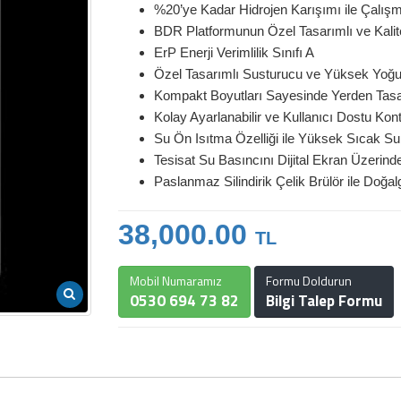
%20’ye Kadar Hidrojen Karışımı ile Çalı
BDR Platformunun Özel Tasarımlı ve Kalit
ErP Enerji Verimlilik Sınıfı A
Özel Tasarımlı Susturucu ve Yüksek Yoğ
Kompakt Boyutları Sayesinde Yerden Tasar
Kolay Ayarlanabilir ve Kullanıcı Dostu Kont
Su Ön Isıtma Özelliği ile Yüksek Sıcak S
Tesisat Su Basıncını Dijital Ekran Üzerin
Paslanmaz Silindirik Çelik Brülör ile Do
38,000.00
TL
Mobil Numaramız
Formu Doldurun
0530 694 73 82
Bilgi Talep Formu