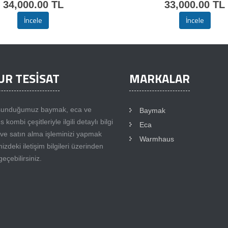
34,000.00 TL
33,000.00 TL
İncele
İncele
UR TESİSAT
MARKALAR
 sunduğumuz baymak, eca ve
Baymak
ombi çeşitleriyle ilgili detaylı bilgi
Eca
ve satın alma işleminizi yapmak
Warmhaus
mizdeki iletişim bilgileri üzerinden
geçebilirsiniz.