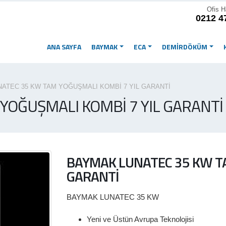
Ofis H
0212 4
ANA SAYFA
BAYMAK
ECA
DEMİRDÖKÜM
ATEC 35 KW TAM YOĞUŞMALI KOMBİ 7 YIL GARANTİ
YOĞUŞMALI KOMBİ 7 YIL GARANTİ
BAYMAK LUNATEC 35 KW TA
GARANTİ
BAYMAK LUNATEC 35 KW
Yeni ve Üstün Avrupa Teknolojisi