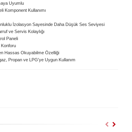
şmaya Uyumlu
eli Komponent Kullanımı
unluklu İzolasyon Sayesinde Daha Düşük Ses Seviyesi
ruf ve Servis Kolaylığı
rol Paneli
u Konforu
den Hassas Okuyabilme Özelliği
ğalgaz, Propan ve LPG’ye Uygun Kullanım