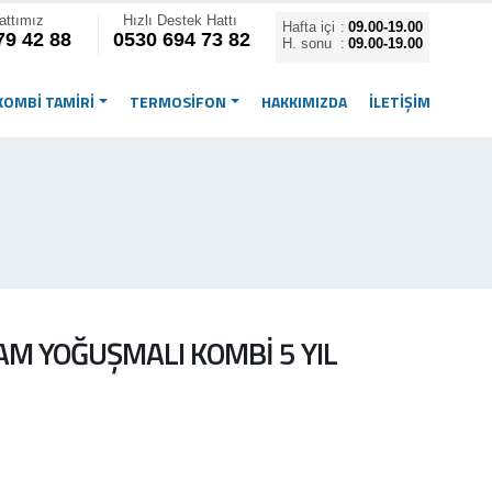
attımız
Hızlı Destek Hattı
Hafta içi
:
09.00-19.00
79 42 88
0530 694 73 82
H. sonu
:
09.00-19.00
KOMBİ TAMİRİ
TERMOSİFON
HAKKIMIZDA
İLETIŞIM
M YOĞUŞMALI KOMBİ 5 YIL