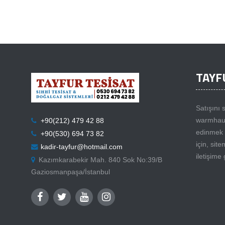
TAYF
Satışını
warmhaus k
+90(212) 479 42 88
edinmek 
+90(530) 694 73 82
için, site
kadir-tayfur@hotmail.com
iletişime 
Kazımkarabekir Mah. 840 Sok No:39/B
Gaziosmanpaşa/İstanbul